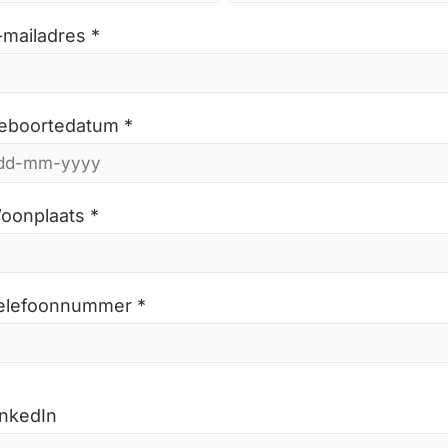
-mailadres *
eboortedatum *
oonplaats *
elefoonnummer *
inkedIn