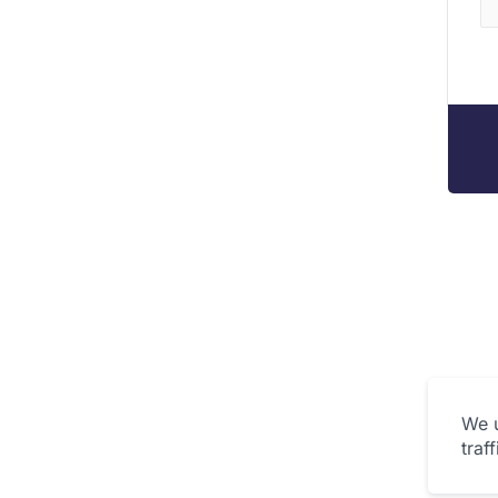
We u
traf